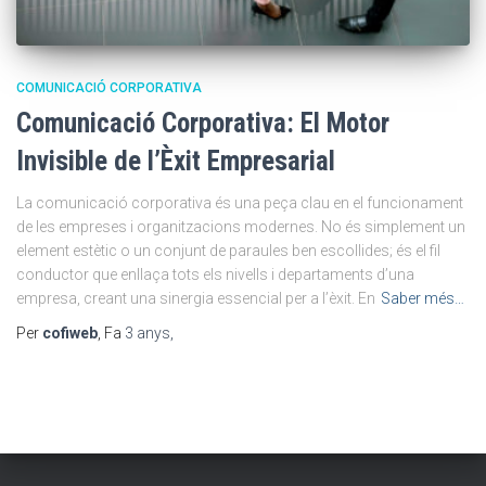
COMUNICACIÓ CORPORATIVA
Comunicació Corporativa: El Motor
Invisible de l’Èxit Empresarial
La comunicació corporativa és una peça clau en el funcionament
de les empreses i organitzacions modernes. No és simplement un
element estètic o un conjunt de paraules ben escollides; és el fil
conductor que enllaça tots els nivells i departaments d’una
empresa, creant una sinergia essencial per a l’èxit. En
Saber més…
Per
cofiweb
, Fa
3 anys
,