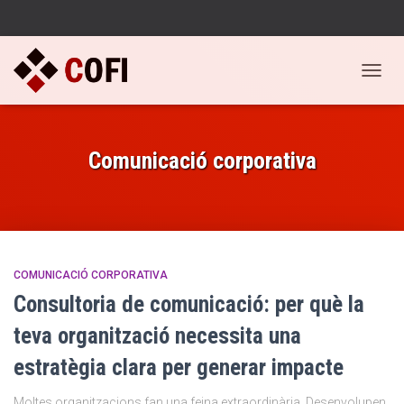
CANVI
LA
NAVEG
Comunicació corporativa
COMUNICACIÓ CORPORATIVA
Consultoria de comunicació: per què la
teva organització necessita una
estratègia clara per generar impacte
Moltes organitzacions fan una feina extraordinària. Desenvolupen