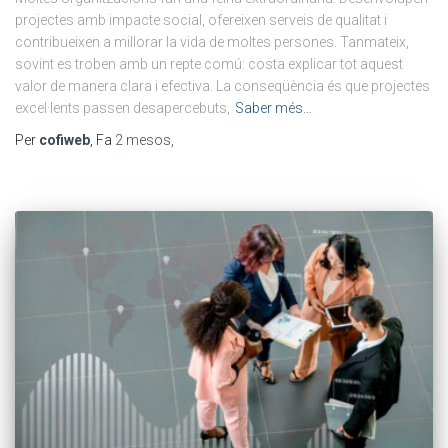
projectes amb impacte social, ofereixen serveis de qualitat i
contribueixen a millorar la vida de moltes persones. Tanmateix,
sovint es troben amb un repte comú: costa explicar tot aquest
valor de manera clara i efectiva. La conseqüència és que projectes
excel·lents passen desapercebuts,
Saber més…
Per
cofiweb
, Fa
2 mesos
,