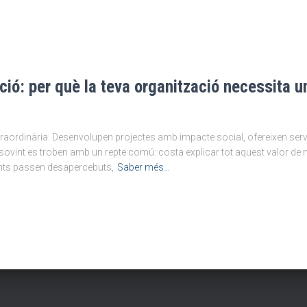
ió: per què la teva organització necessita un
raordinària. Desenvolupen projectes amb impacte social, ofereixen serveis
sovint es troben amb un repte comú: costa explicar tot aquest valor de m
ents passen desapercebuts,
Saber més…