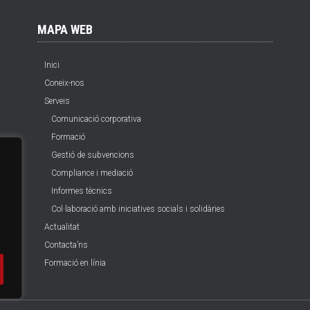
MAPA WEB
Inici
Coneix-nos
Serveis
Comunicació corporativa
Formació
Gestió de subvencions
Compliance i mediació
Informes tècnics
Col·laboració amb iniciatives socials i solidàries
Actualitat
Contacta’ns
Formació en línia