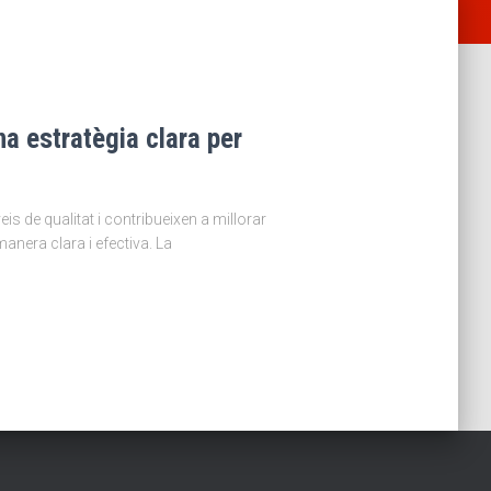
a estratègia clara per
 de qualitat i contribueixen a millorar
anera clara i efectiva. La