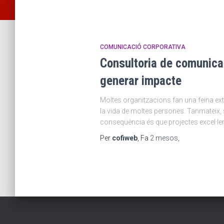
COMUNICACIÓ CORPORATIVA
Consultoria de comunicac
generar impacte
Moltes organitzacions fan una feina ext
la vida de moltes persones. Tanmateix, 
conseqüència és que projectes excel·l
Per
cofiweb
, Fa
2 mesos
,