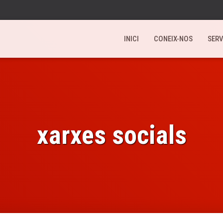
INICI
CONEIX-NOS
SERV
xarxes socials